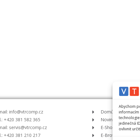
Abychom pos
mail: info@vtrcomp.cz
Domů
informacím 
technologie
l.: +420 381 582 365
Novinky
jedinečná I
mail: servis@vtrcomp.cz
E-Shopy
ovlivnit urči
l.: +420 381 210 217
E-Brother