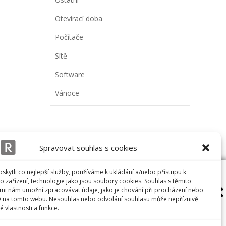
Otevírací doba
Počítače
Sítě
Software
Vánoce
Spravovat souhlas s cookies
kytli co nejlepší služby, používáme k ukládání a/nebo přístupu k
Náš Tým
o zařízení, technologie jako jsou soubory cookies. Souhlas s těmito
mi nám umožní zpracovávat údaje, jako je chování při procházení nebo
O Nás
D na tomto webu. Nesouhlas nebo odvolání souhlasu může nepříznivě
Kontakty
té vlastnosti a funkce.
Zásady cookies (EU)